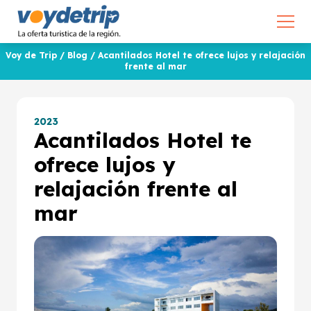
Voy de Trip
/
Blog
/
Acantilados Hotel te ofrece lujos y relajación
frente al mar
2023
Acantilados Hotel te
ofrece lujos y
relajación frente al
mar